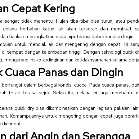
an Cepat Kering
sa sangat tidak menentu. Hujan tiba-tiba bisa turun, atau pen
an celana berbahan katun, air akan terserap dan membuat c
an bahkan meningkatkan risiko hipotermia dalam kondisi dingin.
ampuan untuk menolak air dan mengering dengan cepat. Ini san
h di tempat dengan kelembapan tinggi. Dengan teknologi quick d
ng, mengurangi risiko kedinginan dan ketidaknyamanan selama perja
k Cuaca Panas dan Dingin
k berfungsi dalam berbagai kondisi cuaca. Pada cuaca panas, b
uh tetap terasa sejuk. Selain itu, celana ini juga membantu m
, celana quick dry bisa dikombinasikan dengan lapisan pakaian lai
han. Kemampuannya untuk mengering dengan cepat juga berarti 
u keringat.
an dari Angin dan Serangga