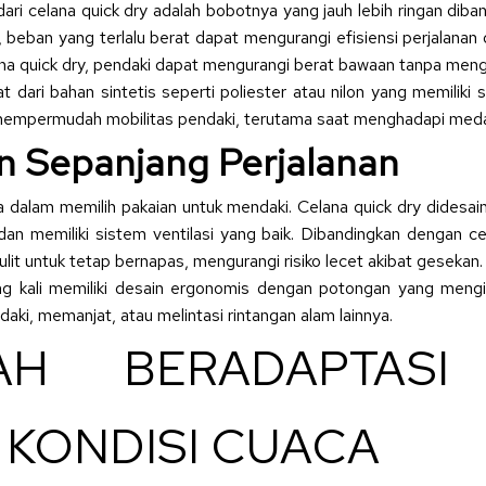
dari celana quick dry adalah bobotnya yang jauh lebih ringan dib
, beban yang terlalu berat dapat mengurangi efisiensi perjalana
a quick dry, pendaki dapat mengurangi berat bawaan tanpa men
t dari bahan sintetis seperti poliester atau nilon yang memiliki 
a mempermudah mobilitas pendaki, terutama saat menghadapi meda
n Sepanjang Perjalanan
dalam memilih pakaian untuk mendaki. Celana quick dry didesai
, dan memiliki sistem ventilasi yang baik. Dibandingkan dengan 
lit untuk tetap bernapas, mengurangi risiko lecet akibat gesekan.
ring kali memiliki desain ergonomis dengan potongan yang mengi
ki, memanjat, atau melintasi rintangan alam lainnya.
AH BERADAPTASI
 KONDISI CUACA