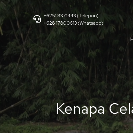
+6251 8371443 (Telepon)
+628 17800613 (Whatsapp)
Kenapa Cel