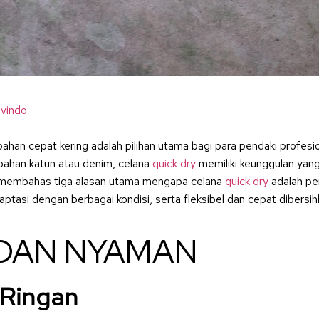
vindo
ahan cepat kering adalah pilihan utama bagi para pendaki profes
bahan katun atau denim, celana
quick dry
memiliki keunggulan yan
 membahas tiga alasan utama mengapa celana
quick dry
adalah per
tasi dengan berbagai kondisi, serta fleksibel dan cepat dibersih
 DAN NYAMAN
 Ringan