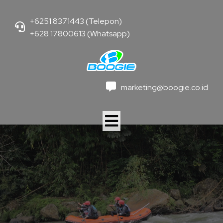
+6251 8371443 (Telepon)
+628 17800613 (Whatsapp)
marketing@boogie.co.id