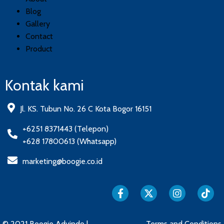
Blog
Gallery
Contact
Product
Kontak kami
Jl. KS. Tubun No. 26 C Kota Bogor 16151
+6251 8371443 (Telepon)
+628 17800613 (Whatsapp)
marketing@boogie.co.id
© 2021 Boogie Advindo |
Terms and Conditions